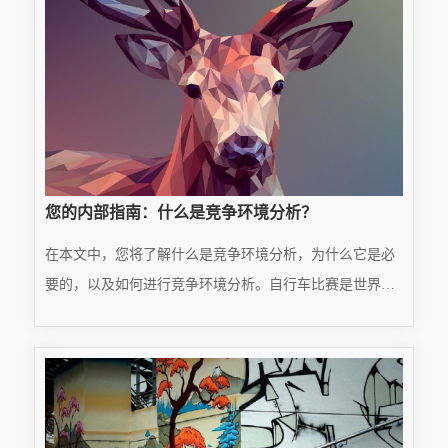
您的内部指南：什么是竞争环境分析？
在本文中，您将了解什么是竞争环境分析，为什么它是必
要的，以及如何进行竞争环境分析。自行车比赛是世界上
最负盛名的比赛之一。运动员们正在从跑道上起飞，以打
READ MORE
破纪录或赢得高排名。他们肩并肩赛跑，爬山，然后疯狂
···
2025.01.22