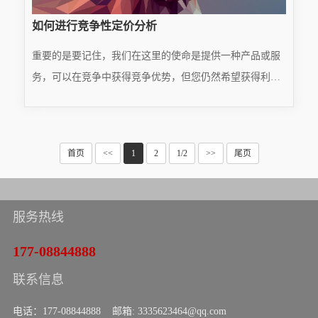
如何进行竞争性定价分析
重要的是要记住，我们在这里的使命是提供一种产品或服
务，可以在竞争中获得竞争优势，但您仍然希望获得利润
率。这可能令人望而生畏；为了确保利润，你可能会将价
READ MORE
格过高，吓跑潜在客户。那么为什么不选择一个更低的价
···
2025.01.22
首页
<<
1
2
1/2
>>
尾页
服务热线
177-08844888
联系信息
电话：177-08844888 邮箱: 3335623464@qq.com