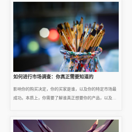
···
2025.01.22
如何进行市场调查：你真正需要知道的
影响你的购买决定，你的买家是谁，以及你的特定市场最
成功。本质上，你需要了解谁真正想要你的产品，以及如
何向他们推销。此外，您必须收集尽可能多的有关目标受
READ MORE
众行为的信息。如果没有这一点，你的生意就不会走得很
···
2025.01.22