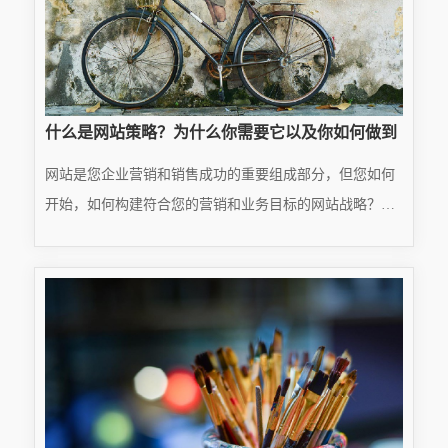
什么是网站策略？为什么你需要它以及你如何做到
网站是您企业营销和销售成功的重要组成部分，但您如何
开始，如何构建符合您的营销和业务目标的网站战略？每
个人都知道网站对商业有益。想一想，当你对产品或服务
READ MORE
感兴趣时，首先要做的事情之一就是查看网站以了解更多
···
2025.01.22