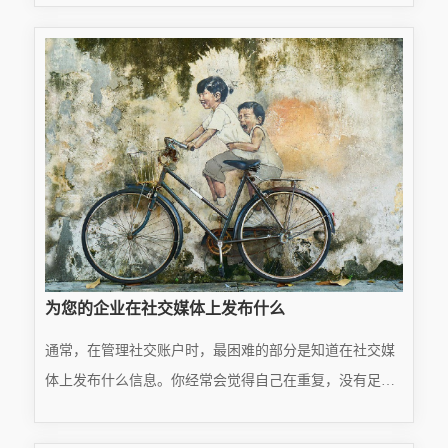
READ MORE
但平面设计远不止于引人注目的视觉效果。它还需要在真
···
2025.12.24
为您的企业在社交媒体上发布什么
通常，在管理社交账户时，最困难的部分是知道在社交媒
体上发布什么信息。你经常会觉得自己在重复，没有足够
的话要说。您已经准备好了内容日历结构，但仍盯着空白
READ MORE
空白。因此，我们为下次你在社交媒体上为你的业务发布