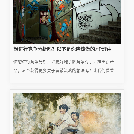
想进行竞争分析吗？以下是你应该做的7个理由
你想进行竞争分析，以更好地了解竞争对手，推出新产
品，甚至获得更多关于营销策略的想法吗？让我们看看你
该怎么做！你开始了一个新的项目：一个鞋品牌（不太像
READ MORE
爱德华·格林，但正在崛起）。你认为他们很有可能扰乱这
···
2025.01.22