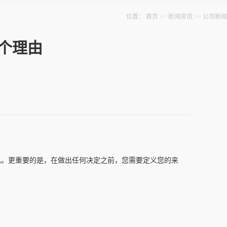
位置：
首页
>>
新闻资讯
>>
公司新闻
个理由
似。更重要的是，在做出任何决定之前，您需要定义您的来