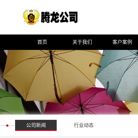
首页
关于我们
客户案例
公司简介
栏目分类一
企业文化
栏目分类二
组织架构
栏目分类三
荣誉资质
栏目分类四
公司新闻
行业动态