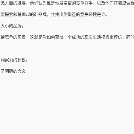
产品方面的进展，他们认为谁是你最亲密的竞争对手，以及他们在哪里做
需要探索即将崛起的鞋品牌，并找出你衡量的竞争环境是谁。
似大小的品牌。
描绘竞争的图景。这就是你如何获得一个成功的现实生活模板来模仿，同
具洞察力的建议。
有了明确的含义。