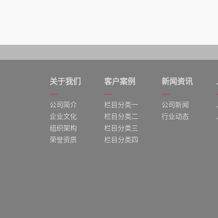
关于我们
客户案例
新闻资讯
公司简介
栏目分类一
公司新闻
企业文化
栏目分类二
行业动态
组织架构
栏目分类三
荣誉资质
栏目分类四