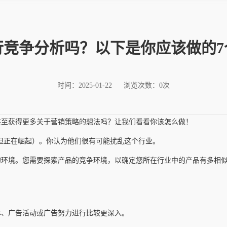
行竞争分析吗？以下是你应该做的7
时间：2025-01-22
浏览次数：0次
甚至获得更多关于营销策略的想法吗？让我们看看你该怎么做！
但正在崛起）。你认为他们很有可能扰乱这个行业。
的环境。您需要探索产品的竞争环境，以确定您所在行业中的产品有多相
体、广告活动或广告努力进行比较更深入。