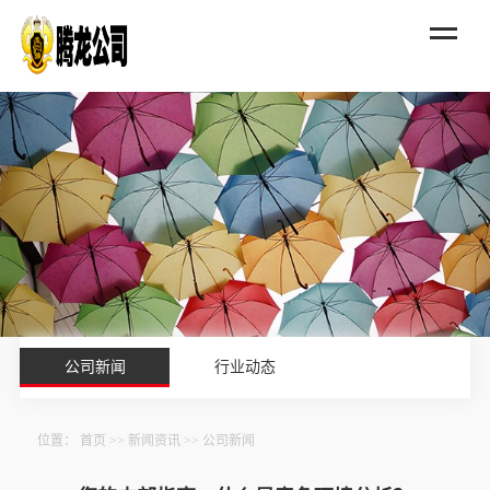
公司新闻
行业动态
位置：
首页
>>
新闻资讯
>>
公司新闻