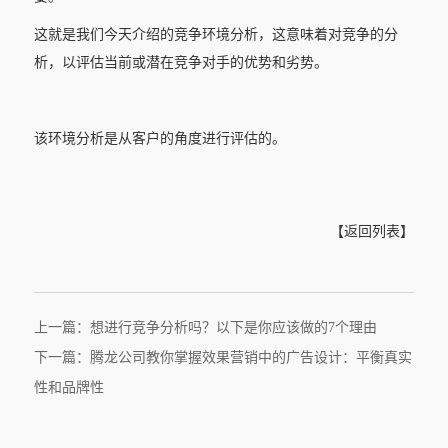
这就是我们今天介绍的竞争环境分析，这意味着对竞争的分
析，以评估当前或潜在竞争对手的优势和劣势。
该环境分析是从客户的角度进行评估的。
【返回列表】
上一篇：想进行竞争分析吗？以下是你应该做的7个理由
下一篇：腾龙公司教你掌握效果营销中的广告设计：平衡真实
性和品牌性