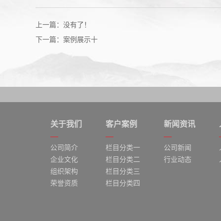
上一篇：没有了！
下一篇：案例展示十
关于我们
客户案例
新闻资讯
公司简介
栏目分类一
公司新闻
企业文化
栏目分类二
行业动态
组织架构
栏目分类三
荣誉资质
栏目分类四