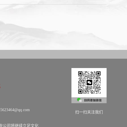
8
623464@qq.com
扫一扫关注我们
未来，腾龙公司将继续立足文化