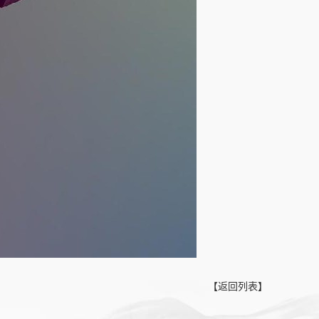
【返回列表】