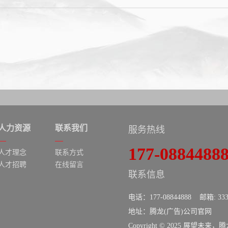
人力资源
联系我们
服务热线
177-0884488
人才理念
联系方式
人才招聘
在线留言
联系信息
电话：177-08844888 邮箱: 3335
地址：腾龙(广告)公司官网
Copyright © 2025 展望